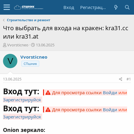
Вход
Регистрация
Строительство и ремонт
Что выбрать для входа на кракен: kra31.cc
или kra31.at
А
Д
Vvorsticneo
13.06.2025
в
а
т
т
Vvorsticneo
V
о
а
СПшник
р
н
т
а
е
ч
13.06.2025
#1
м
а
ы
л
Вход тут:
Для просмотра ссылки
Войди
или
а
Зарегистрируйся
Вход тут:
Для просмотра ссылки
Войди
или
Зарегистрируйся
Onion зеркало: