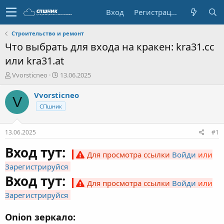
Вход
Регистрация
Строительство и ремонт
Что выбрать для входа на кракен: kra31.cc
или kra31.at
А
Д
Vvorsticneo
13.06.2025
в
а
т
т
Vvorsticneo
V
о
а
СПшник
р
н
т
а
е
ч
13.06.2025
#1
м
а
ы
л
Вход тут:
Для просмотра ссылки
Войди
или
а
Зарегистрируйся
Вход тут:
Для просмотра ссылки
Войди
или
Зарегистрируйся
Onion зеркало: