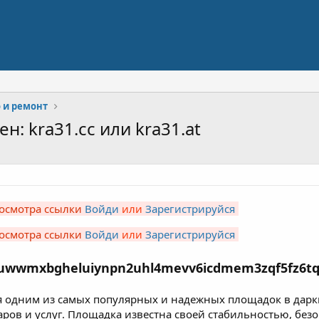
 и ремонт
н: kra31.cc или kra31.at
осмотра ссылки
Войди
или
Зарегистрируйся
осмотра ссылки
Войди
или
Зарегистрируйся
nuwwmxbgheluiynpn2uhl4mevv6icdmem3zqf5fz6tq
я одним из самых популярных и надежных площадок в даркн
ров и услуг. Площадка известна своей стабильностью, без