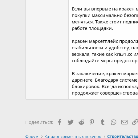
Если вы впервые на кракен 
покупки максимально безопас
меняться. Также стоит подп
работе площадки.
Кракен маркетплейс продолж
стабильности и удобству, п
зеркала, такие как kra31.cc
соблюдайте меры предостор
В заключение, кракен марке
даркнете. Благодаря системе
блокировок. Всегда использу
продолжает совершенствоват
Facebook
Twitter
Reddit
Pinterest
Tumblr
WhatsAp
Элек
Поделиться:
Форум
Каталог совместных покупок
Строительство