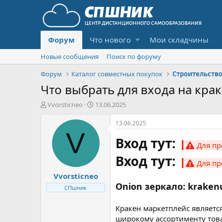
Форум
Что нового
Мои складчины
Новые сообщения
Поиск по форуму
Форум
Каталог совместных покупок
Строительство
Что выбрать для входа на краке
А
Д
Vvorsticneo
13.06.2025
в
а
т
т
13.06.2025
о
а
V
Вход тут:
р
н
Для пр
т
а
Вход тут:
е
ч
Для пр
м
а
Vvorsticneo
ы
л
а
Onion зеркало: krake
СПшник
Кракен маркетплейс являетс
широкому ассортименту това