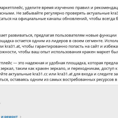
маркетплейс, уделите время изучению правил и рекомендац
ными. Не забывайте регулярно проверять актуальные kra31.
исаться на официальные каналы обновлений, чтобы всегда б
ает развиваться, предлагая пользователям новые функции 
лощадка остается одним из лидеров в своем сегменте. Испо
 или kra31.at, чтобы гарантированно попасть на сайт и избе
ожности, чтобы ваш опыт использования кракен маркет б
тплейс — это надежная и удобная площадка, которая предл
 зеркал, таким как кракен зеркало, и переходникам, доступ 
йте актуальные kra31.cc или kra31.at для входа и следите 
ься, оставаясь одним из самых востребованных ресурсов в
p
тронная почта
Ссылка
 и ремонт