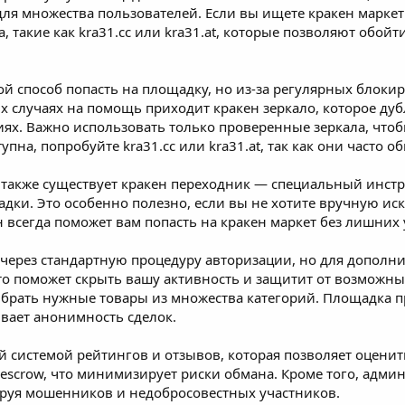
для множества пользователей. Если вы ищете кракен маркет
, такие как kra31.cc или kra31.at, которые позволяют обой
ой способ попасть на площадку, но из-за регулярных блоки
их случаях на помощь приходит кракен зеркало, которое ду
иях. Важно использовать только проверенные зеркала, что
упна, попробуйте kra31.cc или kra31.at, так как они часто 
 также существует кракен переходник — специальный инст
адки. Это особенно полезно, если вы не хотите вручную иск
н всегда поможет вам попасть на кракен маркет без лишних
 через стандартную процедуру авторизации, но для дополн
Это поможет скрыть вашу активность и защитит от возможны
ыбрать нужные товары из множества категорий. Площадка 
вает анонимность сделок.
ей системой рейтингов и отзывов, которая позволяет оцени
scrow, что минимизирует риски обмана. Кроме того, админ
руя мошенников и недобросовестных участников.