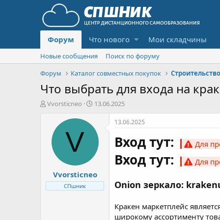
Форум
Что нового
Мои складчины
Новые сообщения
Поиск по форуму
Форум
Каталог совместных покупок
Строительство
Что выбрать для входа на краке
А
Д
Vvorsticneo
13.06.2025
в
а
т
т
13.06.2025
о
а
V
Вход тут:
р
н
Для пр
т
а
Вход тут:
е
ч
Для пр
м
а
Vvorsticneo
ы
л
а
Onion зеркало: krake
СПшник
Кракен маркетплейс являетс
широкому ассортименту това