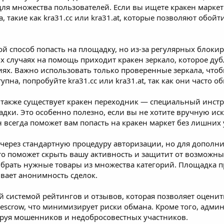
для множества пользователей. Если вы ищете кракен маркет
, такие как kra31.cc или kra31.at, которые позволяют обой
ой способ попасть на площадку, но из-за регулярных блоки
их случаях на помощь приходит кракен зеркало, которое ду
иях. Важно использовать только проверенные зеркала, что
упна, попробуйте kra31.cc или kra31.at, так как они часто 
 также существует кракен переходник — специальный инст
адки. Это особенно полезно, если вы не хотите вручную иск
н всегда поможет вам попасть на кракен маркет без лишних
 через стандартную процедуру авторизации, но для дополн
Это поможет скрыть вашу активность и защитит от возможны
ыбрать нужные товары из множества категорий. Площадка 
вает анонимность сделок.
ей системой рейтингов и отзывов, которая позволяет оцени
scrow, что минимизирует риски обмана. Кроме того, админ
руя мошенников и недобросовестных участников.