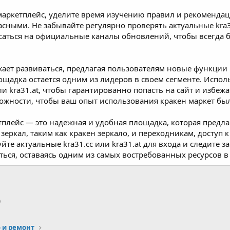
маркетплейс, уделите время изучению правил и рекомендац
ными. Не забывайте регулярно проверять актуальные kra31.
исаться на официальные каналы обновлений, чтобы всегда б
ает развиваться, предлагая пользователям новые функции 
лощадка остается одним из лидеров в своем сегменте. Испо
 или kra31.at, чтобы гарантированно попасть на сайт и избе
ожности, чтобы ваш опыт использования кракен маркет б
тплейс — это надежная и удобная площадка, которая предл
 зеркал, таким как кракен зеркало, и переходникам, доступ 
йте актуальные kra31.cc или kra31.at для входа и следите 
ься, оставаясь одним из самых востребованных ресурсов в
p
тронная почта
Ссылка
 и ремонт