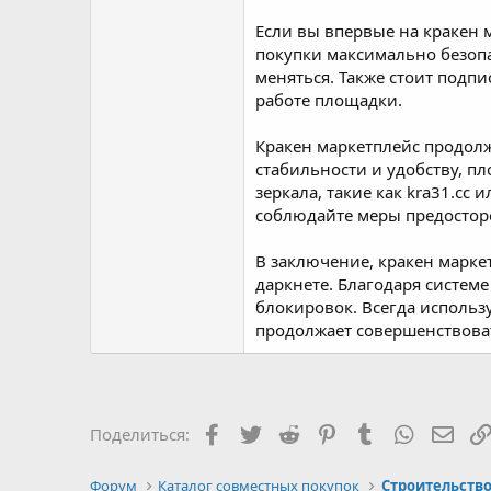
Если вы впервые на кракен 
покупки максимально безопас
меняться. Также стоит подп
работе площадки.
Кракен маркетплейс продолж
стабильности и удобству, п
зеркала, такие как kra31.cc
соблюдайте меры предостор
В заключение, кракен марке
даркнете. Благодаря системе
блокировок. Всегда использу
продолжает совершенствоват
Facebook
Twitter
Reddit
Pinterest
Tumblr
WhatsAp
Элек
Поделиться:
Форум
Каталог совместных покупок
Строительство