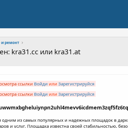
 и ремонт
н: kra31.cc или kra31.at
осмотра ссылки
Войди
или
Зарегистрируйся
осмотра ссылки
Войди
или
Зарегистрируйся
nuwwmxbgheluiynpn2uhl4mevv6icdmem3zqf5fz6tq
я одним из самых популярных и надежных площадок в даркн
ров и услуг. Площадка известна своей стабильностью, без