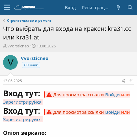
Вход
Регистрация
Строительство и ремонт
Что выбрать для входа на кракен: kra31.cc
или kra31.at
А
Д
Vvorsticneo
13.06.2025
в
а
т
т
Vvorsticneo
V
о
а
СПшник
р
н
т
а
е
ч
13.06.2025
#1
м
а
ы
л
Вход тут:
Для просмотра ссылки
Войди
или
а
Зарегистрируйся
Вход тут:
Для просмотра ссылки
Войди
или
Зарегистрируйся
Onion зеркало: