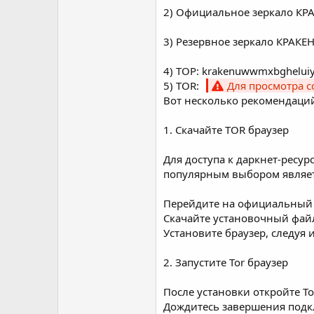
2) Официальное зеркалo КР
3) Резервное зеркалo КРАКЕ
4) ТОР: krakenuwwmxbghelui
5) TOR:
Для просмотра 
Вот несколько рекомендаций
1. Скачайте TOR браузер
Для доступа к даркнет-ресу
популярным выбором является
Перейдите на oфициальный с
Скачайте установочный фай
Установите браузер, следуя 
2. Запустите Tor браузер
После установки откройте To
Дождитесь завершения под