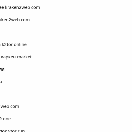
чее kraken2web com
raken2web com
k2tor online
 каркен market
ля
p
n2web com
9 one
ок vtor run