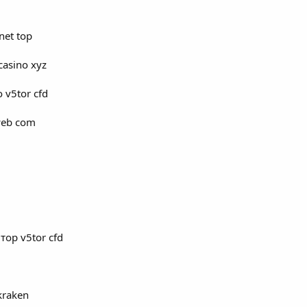
net top
casino xyz
 v5tor cfd
web com
тор v5tor cfd
kraken