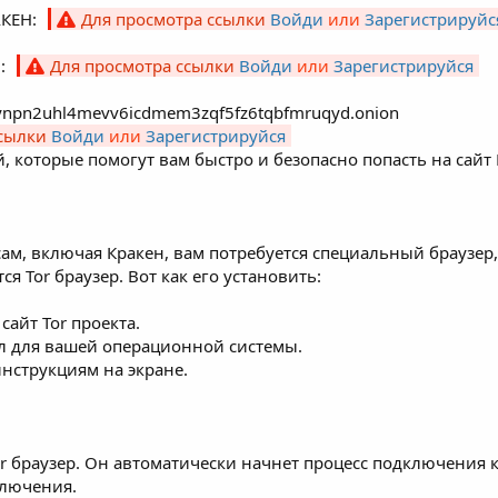
АКЕH:
Для просмотра ссылки
Войди
или
Зарегистрируйс
H:
Для просмотра ссылки
Войди
или
Зарегистрируйся
ynpn2uhl4mevv6icdmem3zqf5fz6tqbfmruqyd.onion
ссылки
Войди
или
Зарегистрируйся
, которые помогут вам быстро и безопасно попасть на сайт
рсам, включая Кракен, вам потребуется специальный брауз
 Tor браузер. Вот как его установить:
айт Tor проекта.
л для вашей операционной системы.
инструкциям на экране.
r браузер. Он автоматически начнет процесс подключения к 
ключения.