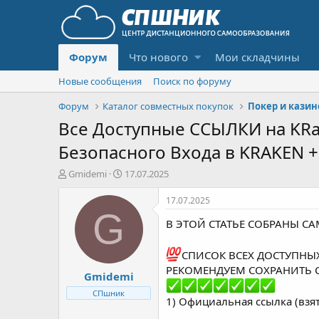
Форум
Что нового
Мои складчины
Новые сообщения
Поиск по форуму
Форум
Каталог совместных покупок
Покер и казин
Все Доступные ССЫЛКИ на KRa
Безопасного Входа в KRAKEN 
А
Д
Gmidemi
17.07.2025
в
а
т
т
17.07.2025
о
а
G
В ЭТОЙ СТАТЬЕ СОБРАНЫ С
р
н
т
а
е
ч
СПИСОК ВСЕХ ДОСТУПНЫХ
м
а
РЕКОМЕНДУЕМ СОХРАНИТЬ С
Gmidemi
ы
л
а
СПшник
1) Официальная ссылка (взя