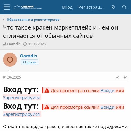
Вход
Регистрация
Образование и репетиторство
Что такое кракен маркетплейс и чем он
отличается от обычных сайтов
А
Д
Oamdis
01.06.2025
в
а
т
т
Oamdis
O
о
а
СПшник
р
н
т
а
е
ч
01.06.2025
#1
м
а
ы
л
Вход тут:
Для просмотра ссылки
Войди
или
а
Зарегистрируйся
Вход тут:
Для просмотра ссылки
Войди
или
Зарегистрируйся
Онлайн-площадка кракен, известная также под адресами