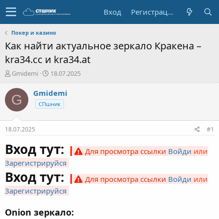
Вход
Регистрация
Покер и казино
Как найти актуальное зеркало Кракена –
kra34.cc и kra34.at
А
Д
Gmidemi
18.07.2025
в
а
т
т
Gmidemi
G
о
а
СПшник
р
н
т
а
е
ч
18.07.2025
#1
м
а
ы
л
Вход тут:
Для просмотра ссылки
Войди
или
а
Зарегистрируйся
Вход тут:
Для просмотра ссылки
Войди
или
Зарегистрируйся
Onion зеркало: