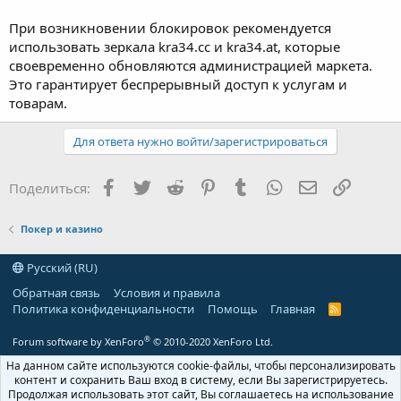
При возникновении блокировок рекомендуется
использовать зеркала kra34.cc и kra34.at, которые
своевременно обновляются администрацией маркета.
Это гарантирует беспрерывный доступ к услугам и
товарам.
Для ответа нужно войти/зарегистрироваться
Facebook
Twitter
Reddit
Pinterest
Tumblr
WhatsApp
Электронная
Ссылка
Поделиться:
Покер и казино
Русский (RU)
Обратная связь
Условия и правила
Политика конфиденциальности
Помощь
Главная
R
S
S
®
Forum software by XenForo
© 2010-2020 XenForo Ltd.
На данном сайте используются cookie-файлы, чтобы персонализировать
контент и сохранить Ваш вход в систему, если Вы зарегистрируетесь.
Продолжая использовать этот сайт, Вы соглашаетесь на использование