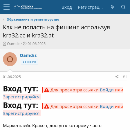
Вход
Регистрация
Образование и репетиторство
Как не попасть на фишинг используя
kra32.cc и kra32.at
А
Д
Oamdis
01.06.2025
в
а
т
т
Oamdis
O
о
а
СПшник
р
н
т
а
е
ч
01.06.2025
#1
м
а
ы
л
Вход тут:
Для просмотра ссылки
Войди
или
а
Зарегистрируйся
Вход тут:
Для просмотра ссылки
Войди
или
Зарегистрируйся
Маркетплейс Кракен, доступ к которому часто