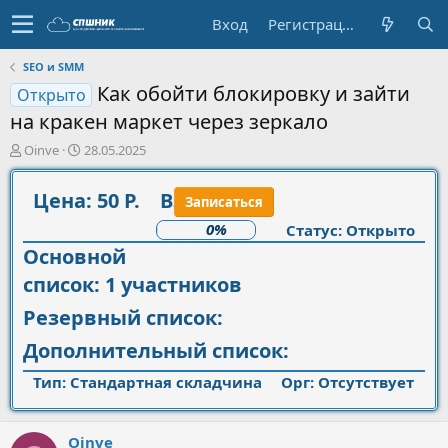
Вход
Регистрация
SEO и SMM
Как обойти блокировку и зайти
Открыто
на кракен маркет через зеркало
А
Д
Oinve
28.05.2025
в
а
т
т
Цена: 50 Р.
Взнос: 54 Р.
Записаться
о
а
р
н
0%
Статус: Открыто
т
а
Основной
е
ч
м
а
список: 1 участников
ы
л
а
Резервный список:
Дополнительный список:
Тип: Стандартная складчина
Орг:
Отсутствует
Oinve