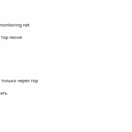
monitoring net
 тор песня
 только через тор
чать