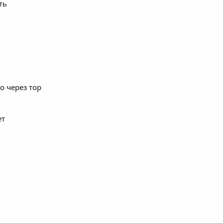
ть
о через тор
ет