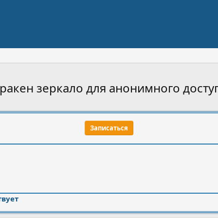
 кракен зеркало для анонимного досту
Записаться
твует