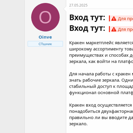
27.05.2025
O
Вход тут:
Для пр
Вход тут:
Для пр
Oinve
Кракен маркетплейс являетс
СПшник
широкому ассортименту товар
преимуществах и способах до
зеркала, как войти на плат
Для начала работы с кракен
знать рабочие зеркала. Одни
стабильный доступ к площад
функционал основной плат
Кракен вход осуществляется
понадобиться двухфакторная
правильно ли вы вводите д
зеркало.