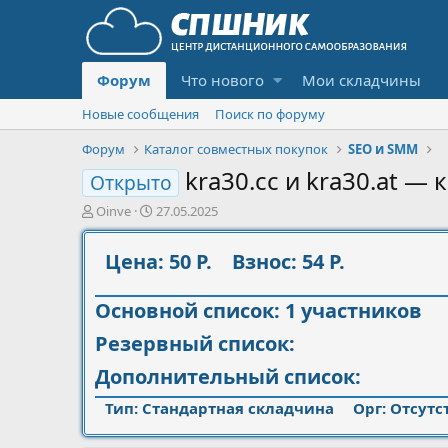
Форум
Что нового
Мои складчины
Новые сообщения
Поиск по форуму
Форум
Каталог совместных покупок
SEO и SMM
kra30.cc и kra30.at —
Открыто
А
Д
Oinve
27.05.2025
в
а
т
т
Цена: 50 Р.
Взнос: 54 Р.
о
а
р
н
т
а
Основной список: 1 участников
е
ч
м
а
Резервный список:
ы
л
Дополнительный список:
а
Тип: Стандартная складчина
Орг:
Отсутс