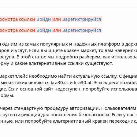
осмотра ссылки
Войди
или
Зарегистрируйся
осмотра ссылки
Войди
или
Зарегистрируйся
я одним из самых популярных и надежных платформ в даркн
ов и услуг. Если вы ищете кракен маркет, то вам наверняка
ступа. В этой статье мы подробно разберем, как использова
форму и какие альтернативные ссылки существуют.
 маркетплейс необходимо найти актуальную ссылку. Офици
ми из таких являются kra30.cc и kra30.at. Эти адреса позв
ке. Если основной сайт недоступен, попробуйте использова
формы.
 через стандартную процедуру авторизации. Пользователям 
 аутентификация для повышения безопасности. Если у вас 
анные, или попробуйте альтернативный кракен переходник