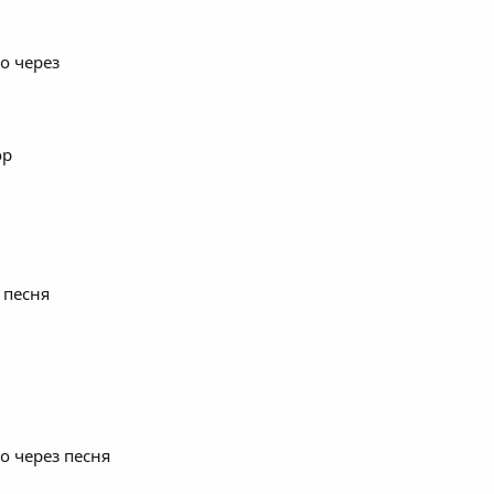
о через
ор
 песня
о через песня