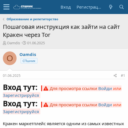
Вход
Регистрация
Образование и репетиторство
Пошаговая инструкция как зайти на сайт
Кракен через Tor
А
Д
Oamdis
01.06.2025
в
а
т
т
Oamdis
O
о
а
СПшник
р
н
т
а
е
ч
01.06.2025
#1
м
а
ы
л
Вход тут:
Для просмотра ссылки
Войди
или
а
Зарегистрируйся
Вход тут:
Для просмотра ссылки
Войди
или
Зарегистрируйся
Кракен маркетплейс является одним из самых известных