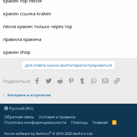
кракен тор песня
кракен ссылка kraken
песня кракен только через тор
правила кракена
кракен shop
Для ответа нужно войти/зарегистрироваться
Facebook
Twitter
Reddit
Pinterest
Tumblr
WhatsApp
Электронная
Ссылка
Поделиться:
Эзотерика и астрология
Русский (RU)
Обратная связь
Условия и правила
Политика конфиденциальности
Помощь
Главная
R
S
S
®
Forum software by XenForo
© 2010-2020 XenForo Ltd.