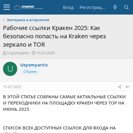
Вход
Регистрация
Эзотерика и астрология
Рабочие ссылки Кракен 2025: Как
безопасно попасть на Kraken через
зеркало и TOR
А
Д
Usysmyartic
15.07.2025
в
а
т
т
Usysmyartic
U
о
а
СПшник
р
н
т
а
е
ч
15.07.2025
#1
м
а
ы
л
В ЭТОЙ СТАТЬЕ СОБРАНЫ САМЫЕ АКТУАЛЬНЫЕ ССЫЛКИ
а
И ПЕРЕХОДНИКИ НА ПЛОЩАДКУ КРАКЕН ЧЕРЕЗ ТОР НА
ИЮНЬ 2025
СПИСОК ВСЕХ ДОСТУПНЫХ ССЫЛОК ДЛЯ ВХОДА НА