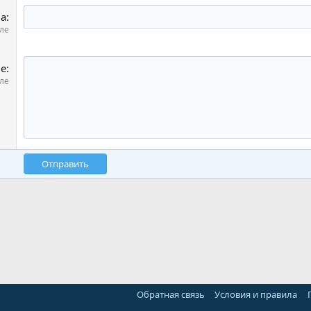
ма
ле
е
ле
Отправить
Обратная связь
Условия и правила