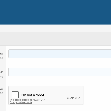
я
ле
ты
ле
ка
ле